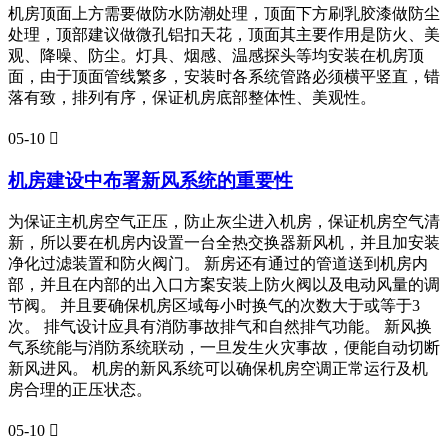
机房顶面上方需要做防水防潮处理，顶面下方刷乳胶漆做防尘
处理，顶部建议做微孔铝扣天花，顶面其主要作用是防火、美
观、降噪、防尘。灯具、烟感、温感探头等均安装在机房顶
面，由于顶面管线繁多，安装时各系统管路必须横平竖直，错
落有致，排列有序，保证机房底部整体性、美观性。
05-10

机房建设中布署新风系统的重要性
为保证主机房空气正压，防止灰尘进入机房，保证机房空气清
新，所以要在机房内设置一台全热交换器新风机，并且加安装
净化过滤装置和防火阀门。 新房还有通过的管道送到机房内
部，并且在内部的出入口方案安装上防火阀以及电动风量的调
节阀。 并且要确保机房区域每小时换气的次数大于或等于3
次。 排气设计应具有消防事故排气和自然排气功能。 新风换
气系统能与消防系统联动，一旦发生火灾事故，便能自动切断
新风进风。 机房的新风系统可以确保机房空调正常运行及机
房合理的正压状态。
05-10
